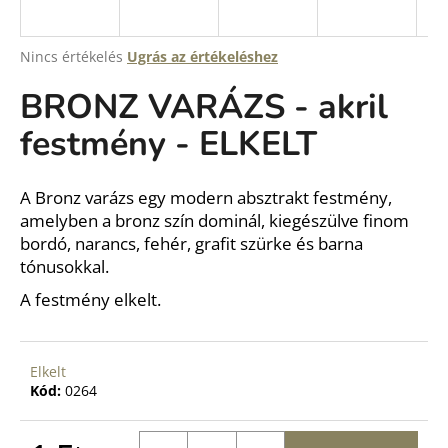
A
Nincs értékelés
Ugrás az értékeléshez
termék
BRONZ VARÁZS - akril
átlagos
értékelése
festmény - ELKELT
5-
ből
0,0
csillag.
A Bronz varázs egy modern absztrakt festmény,
amelyben a bronz szín dominál, kiegészülve finom
bordó, narancs, fehér, grafit szürke és barna
tónusokkal.
A festmény elkelt.
Elkelt
Kód:
0264