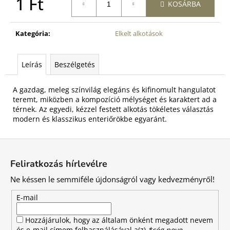
1 Ft
KOSÁRBA
Egységár:
Kategória
:
Elkelt alkotások
Leírás
Beszélgetés
A gazdag, meleg színvilág elegáns és kifinomult hangulatot
teremt, miközben a kompozíció mélységet és karaktert ad a
térnek. Az egyedi, kézzel festett alkotás tökéletes választás
modern és klasszikus enteriőrökbe egyaránt.
L
á
Feliratkozás hírlevélre
b
Ne késsen le semmiféle újdonságról vagy kedvezményről!
l
é
E-mail
c
Hozzájárulok, hogy az általam önként megadott nevem
és e-mail címem felhasználásával a(z)
*cég neve