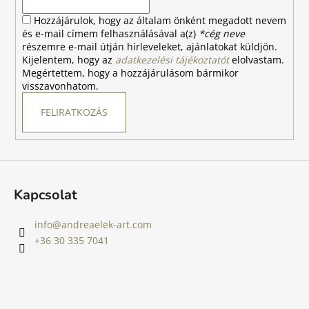
c
Hozzájárulok, hogy az általam önként megadott nevem
és e-mail címem felhasználásával a(z)
*cég neve
részemre e-mail útján hírleveleket, ajánlatokat küldjön.
Kijelentem, hogy az
adatkezelési tájékoztatót
elolvastam.
Megértettem, hogy a hozzájárulásom bármikor
visszavonhatom.
FELIRATKOZÁS
Kapcsolat
info
@
andreaelek-art.com
+36 30 335 7041