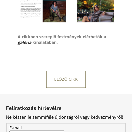
A cikkben szereplő festmények elérhetők a
galéria
kínálatában.
ELŐZŐ CIKK
L
á
Feliratkozás hírlevélre
b
Ne késsen le semmiféle újdonságról vagy kedvezményről!
l
é
E-mail