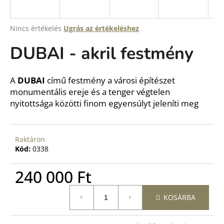
A
Nincs értékelés
Ugrás az értékeléshez
termék
DUBAI - akril festmény
átlagos
értékelése
5-
ből
A
DUBAI
című festmény a városi építészet
0,0
monumentális ereje és a tenger végtelen
csillag.
nyitottsága közötti finom egyensúlyt jeleníti meg
Raktáron
Kód:
0338
240 000 Ft
Egységár:
KOSÁRBA