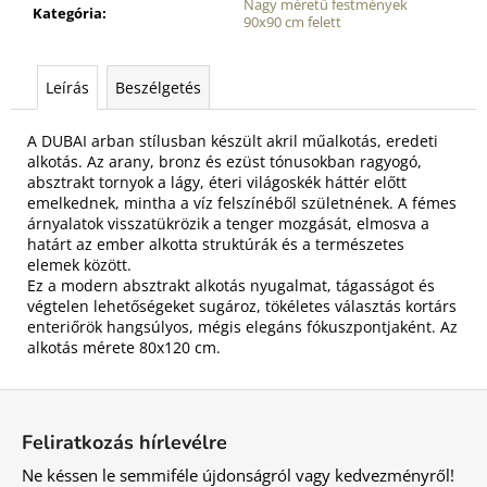
Nagy méretű festmények
Kategória
:
90x90 cm felett
Leírás
Beszélgetés
A DUBAI arban stílusban készült akril műalkotás, eredeti
alkotás. Az arany, bronz és ezüst tónusokban ragyogó,
absztrakt tornyok a lágy, éteri világoskék háttér előtt
emelkednek, mintha a víz felszínéből születnének. A fémes
árnyalatok visszatükrözik a tenger mozgását, elmosva a
határt az ember alkotta struktúrák és a természetes
elemek között.
Ez a modern absztrakt alkotás nyugalmat, tágasságot és
végtelen lehetőségeket sugároz, tökéletes választás kortárs
enteriőrök hangsúlyos, mégis elegáns fókuszpontjaként. Az
alkotás mérete 80x120 cm.
L
á
Feliratkozás hírlevélre
b
Ne késsen le semmiféle újdonságról vagy kedvezményről!