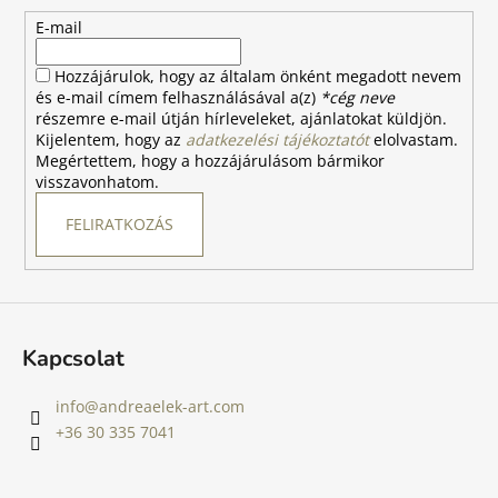
l
é
E-mail
c
Hozzájárulok, hogy az általam önként megadott nevem
és e-mail címem felhasználásával a(z)
*cég neve
részemre e-mail útján hírleveleket, ajánlatokat küldjön.
Kijelentem, hogy az
adatkezelési tájékoztatót
elolvastam.
Megértettem, hogy a hozzájárulásom bármikor
visszavonhatom.
FELIRATKOZÁS
Kapcsolat
info
@
andreaelek-art.com
+36 30 335 7041