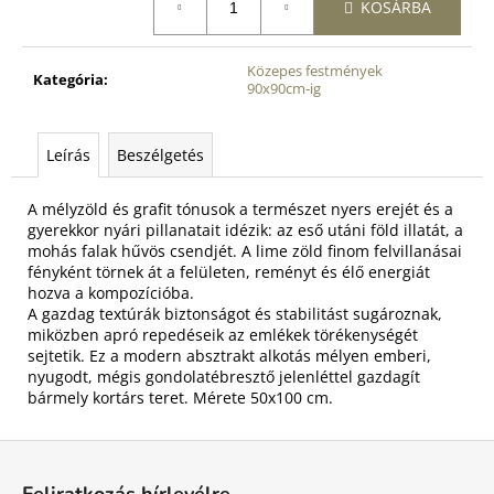
KOSÁRBA
Közepes festmények
Kategória
:
90x90cm-ig
Leírás
Beszélgetés
A mélyzöld és grafit tónusok a természet nyers erejét és a
gyerekkor nyári pillanatait idézik: az eső utáni föld illatát, a
mohás falak hűvös csendjét. A lime zöld finom felvillanásai
fényként törnek át a felületen, reményt és élő energiát
hozva a kompozícióba.
A gazdag textúrák biztonságot és stabilitást sugároznak,
miközben apró repedéseik az emlékek törékenységét
sejtetik. Ez a modern absztrakt alkotás mélyen emberi,
nyugodt, mégis gondolatébresztő jelenléttel gazdagít
bármely kortárs teret. Mérete 50x100 cm.
L
á
Feliratkozás hírlevélre