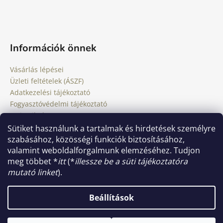
Információk önnek
Vásárlás lépései
Üzleti feltételek (ÁSZF)
Adatkezelési tájékoztató
Fogyasztóvédelmi tájékoztató
Jogi nyilatkozat
Impresszum
Sütiket használunk a tartalmak és hirdetések személyre
Süti tájékoztató
szabásához, közösségi funkciók biztosításához,
valamint weboldalforgalmunk elemzéséhez. Tudjon
meg többet *
itt
(*
illessze be a süti tájékoztatóra
Shoptet készítette
mutató linket
).
Copyright 2026
Andrea Elek Festőművész
. Minden jog
fenntartva.
Süti beállítások szerkesztése
Beállítások