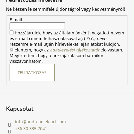
b
Ne késsen le semmiféle újdonságról vagy kedvezményről!
l
é
E-mail
c
Hozzájárulok, hogy az általam önként megadott nevem
és e-mail címem felhasználásával a(z)
*cég neve
részemre e-mail útján hírleveleket, ajánlatokat küldjön.
Kijelentem, hogy az
adatkezelési tájékoztatót
elolvastam.
Megértettem, hogy a hozzájárulásom bármikor
visszavonhatom.
FELIRATKOZÁS
Kapcsolat
info
@
andreaelek-art.com
+36 30 335 7041