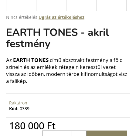
A
Nincs értékelés
Ugrás az értékeléshez
termék
EARTH TONES - akril
átlagos
értékelése
festmény
5-
ből
0,0
csillag.
Az
EARTH TONES
című absztrakt festmény a föld
színein és az emlékek rétegein keresztül vezet
vissza az időben, modern térbe kifinomultságot visz
a falikép.
Raktáron
Kód:
0339
180 000 Ft
Egységár: