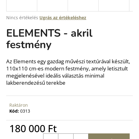
A
Nincs értékelés
Ugrás az értékeléshez
termék
ELEMENTS - akril
átlagos
értékelése
festmény
5-
ből
0,0
csillag.
Az Elements egy gazdag művészi textúrával készült,
110x110 cm-es modern festmény, amely letisztult
megjelenésével ideális választás minimal
lakberendezésű terekbe
Raktáron
Kód:
0313
180 000 Ft
Egységár: