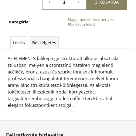
KOSÁRBA
Nagy méretű festmények
Kategória
:
90x90 cm felett
Leírás
Beszélgetés
Az ELEMENTS falikép egy struktúrált alkotás absztrakt
stílusban, melyen a csontszínű háttéren megjelenő
acélkék, bronz, ezüst és szürke tónusok kifinomult,
professzionális hangulatot teremtenek, melyet finom
arany lánc struktúra tesz különlegessé. Az alkotás
tökéletesen illeszkedik irodai környezetbe,
tárgyalóterembe vagy modern office terekbe, ahol
elegáns fókuszpontként szolgál.
L
á
Feliratkozás hírlevélre