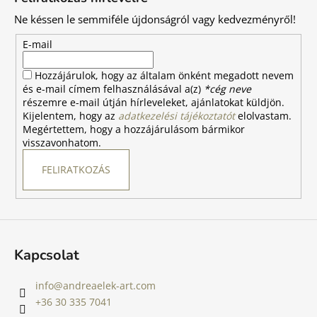
b
Ne késsen le semmiféle újdonságról vagy kedvezményről!
l
é
E-mail
c
Hozzájárulok, hogy az általam önként megadott nevem
és e-mail címem felhasználásával a(z)
*cég neve
részemre e-mail útján hírleveleket, ajánlatokat küldjön.
Kijelentem, hogy az
adatkezelési tájékoztatót
elolvastam.
Megértettem, hogy a hozzájárulásom bármikor
visszavonhatom.
FELIRATKOZÁS
Kapcsolat
info
@
andreaelek-art.com
+36 30 335 7041