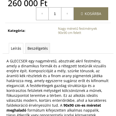
260 000 Ft
Egységár:
KOSÁRBA
Nagy méretű festmények
Kategória
:
90x90 cm felett
Leírás
Beszélgetés
A GLECCSER egy nagyméretű, absztrakt akril festmény,
amely a dinamikus formák és a rétegzett textúrák vizuális
erejére épít. Kompozícióját a mély, szürke tónusok, az
áramló kék részletek és a finom arany pigmentek játéka
határozza meg, amely egyszerre sugároz erőt és kifinomult
eleganciát. A festékrétegek gazdag struktúrája és a
kontrasztos felületek mélységet kölcsönöznek a műnek,
fókuszpontot teremtve a térben. Ez az alkotás ideális
választás modern, kortárs enteriőrökbe, ahol a karakteres
faldekoráció érvényesülni tud. A
90x90 cm-es méretet
meghaladó
formátum kifejezetten alkalmas nappalik,
tágas étkezők vagy reprezentatív irodai környezetek