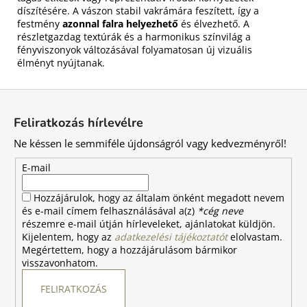
díszítésére. A vászon stabil vakrámára feszített, így a
festmény
azonnal falra helyezhető
és élvezhető. A
részletgazdag textúrák és a harmonikus színvilág a
fényviszonyok változásával folyamatosan új vizuális
élményt nyújtanak.
L
á
Feliratkozás hírlevélre
b
Ne késsen le semmiféle újdonságról vagy kedvezményről!
l
é
E-mail
c
Hozzájárulok, hogy az általam önként megadott nevem
és e-mail címem felhasználásával a(z)
*cég neve
részemre e-mail útján hírleveleket, ajánlatokat küldjön.
Kijelentem, hogy az
adatkezelési tájékoztatót
elolvastam.
Megértettem, hogy a hozzájárulásom bármikor
visszavonhatom.
FELIRATKOZÁS