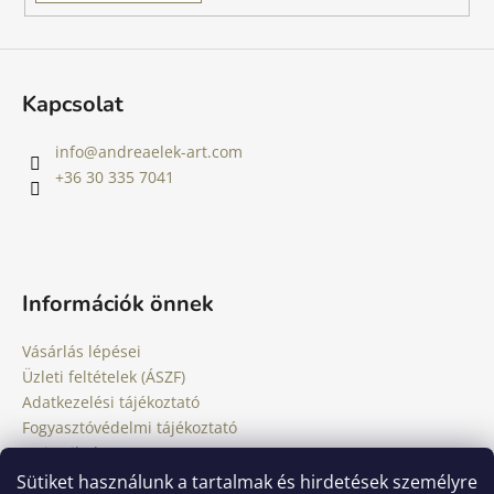
Kapcsolat
info
@
andreaelek-art.com
+36 30 335 7041
Információk önnek
Vásárlás lépései
Üzleti feltételek (ÁSZF)
Adatkezelési tájékoztató
Fogyasztóvédelmi tájékoztató
Jogi nyilatkozat
Impresszum
Sütiket használunk a tartalmak és hirdetések személyre