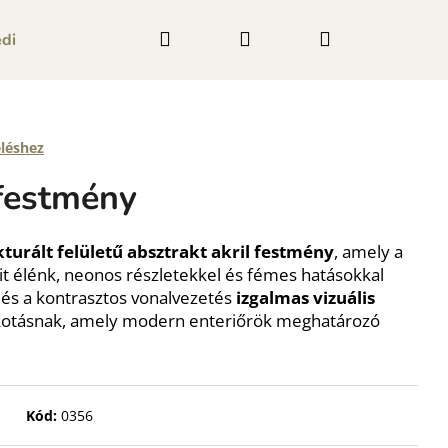
Keresés
Bejelentkezés
Kosár
dia megjelenések
Blog
Kapcsolat
eléshez
 festmény
kturált felületű absztrakt akril festmény
, amely a
it élénk, neonos részletekkel és fémes hatásokkal
a és a kontrasztos vonalvezetés
izgalmas vizuális
kotásnak, amely modern enteriőrök meghatározó
Kód:
0356