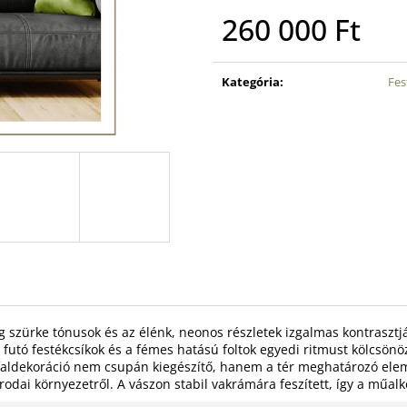
260 000 Ft
Egységár:
Kategória
:
Fe
 szürke tónusok és az élénk, neonos részletek izgalmas kontrasztjár
futó festékcsíkok és a fémes hatású foltok egyedi ritmust kölcsönö
 faldekoráció nem csupán kiegészítő, hanem a tér meghatározó ele
rodai környezetről. A vászon stabil vakrámára feszített, így a műalk