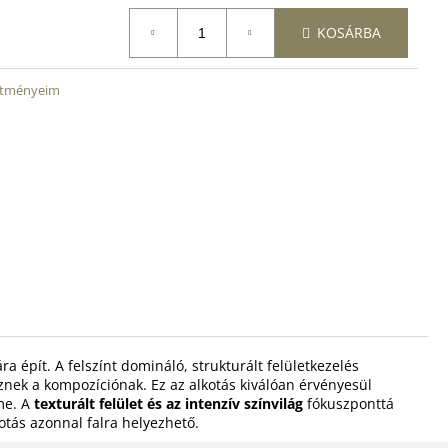
KOSÁRBA
stményeim
a épít. A felszínt domináló, strukturált felületkezelés
znek a kompozíciónak. Ez az alkotás kiválóan érvényesül
me. A
texturált felület és az intenzív színvilág
fókuszponttá
otás azonnal falra helyezhető.