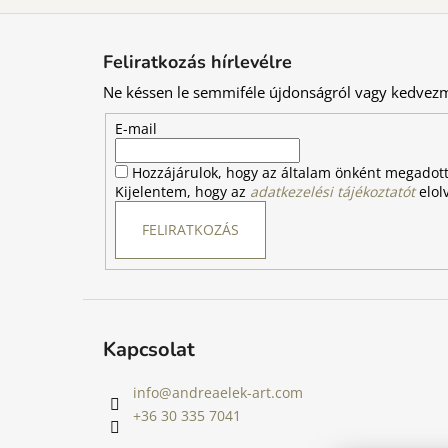
L
á
Feliratkozás hírlevélre
b
Ne késsen le semmiféle újdonságról vagy kedvez
l
é
E-mail
c
Hozzájárulok, hogy az általam önként megadot
Kijelentem, hogy az
adatkezelési tájékoztatót
elol
FELIRATKOZÁS
Kapcsolat
info
@
andreaelek-art.com
+36 30 335 7041