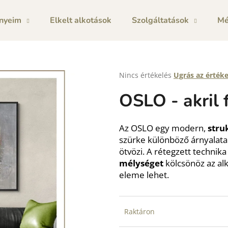
nyeim
Elkelt alkotások
Szolgáltatások
Mé
Mit keres?
A
Nincs értékelés
Ugrás az érték
termék
OSLO - akril
átlagos
KERESÉS
értékelése
5-
ből
Az OSLO egy modern,
stru
0,0
szürke különböző árnyalata
csillag.
ötvözi. A rétegzett technik
mélységet
kölcsönöz az al
eleme lehet.
Raktáron