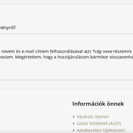
ményről!
t nevem és e-mail címem felhasználásával a(z)
*cég neve
részemre e
vastam. Megértettem, hogy a hozzájárulásom bármikor visszavonh
Információk önnek
Vásárlás lépései
Üzleti feltételek (ÁSZF)
Adatkezelési tájékoztató