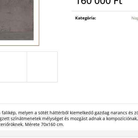
160 000 Ft
Egységár:
Kategória
:
Nag
ikép, melyen a sötét háttérből kiemelkedő gazdag narancs és zöld
étegzett színátmenetek mélységet és mozgást adnak a kompozíciónak,
teriőröknek. Mérete 70x160 cm.