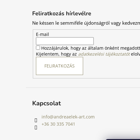
L
á
Feliratkozás hírlevélre
b
Ne késsen le semmiféle újdonságról vagy kedvez
l
é
E-mail
c
Hozzájárulok, hogy az általam önként megadot
Kijelentem, hogy az
adatkezelési tájékoztatót
elol
FELIRATKOZÁS
Kapcsolat
info
@
andreaelek-art.com
+36 30 335 7041