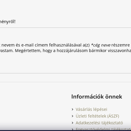
ményről!
t nevem és e-mail címem felhasználásával a(z)
*cég neve
részemre e
vastam. Megértettem, hogy a hozzájárulásom bármikor visszavonh
Információk önnek
Vásárlás lépései
Üzleti feltételek (ÁSZF)
Adatkezelési tájékoztató
Fogyasztóvédelmi tájékoztat