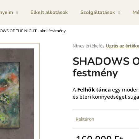
nyeim
Elkelt alkotások
Szolgáltatások
Mé
WS OF THE NIGHT - akril festmény
Mit keres?
A
Nincs értékelés
Ugrás az érték
termék
SHADOWS OF 
átlagos
KERESÉS
értékelése
festmény
5-
ből
0,0
csillag.
A
Felhők tánca
egy modern
és éteri könnyedséget suga
Raktáron