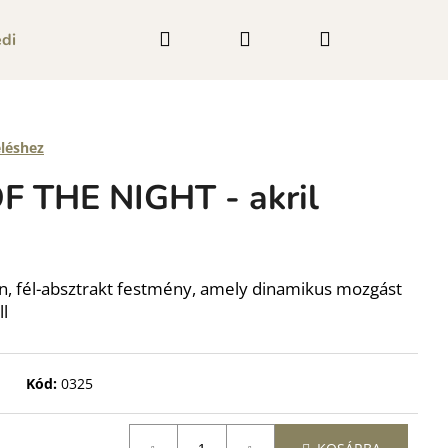
Keresés
Bejelentkezés
Kosár
dia megjelenések
Blog
Kapcsolat
eléshez
THE NIGHT - akril
, fél-absztrakt festmény, amely dinamikus mozgást
ll
Kód:
0325