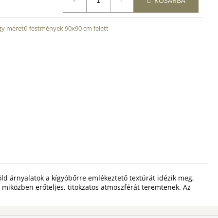
KOSÁRBA
y méretű festmények 90x90 cm felett
 árnyalatok a kígyóbőrre emlékeztető textúrát idézik meg,
 miközben erőteljes, titokzatos atmoszférát teremtenek. Az