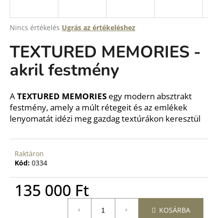
A
Nincs értékelés
Ugrás az értékeléshez
termék
TEXTURED MEMORIES -
átlagos
értékelése
akril festmény
5-
ből
0,0
csillag.
A
TEXTURED MEMORIES
egy modern absztrakt
festmény, amely a múlt rétegeit és az emlékek
lenyomatát idézi meg gazdag textúrákon keresztül
Raktáron
Kód:
0334
135 000 Ft
Egységár:
KOSÁRBA