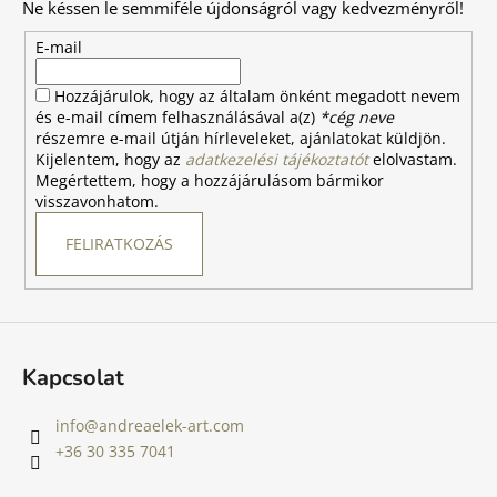
Ne késsen le semmiféle újdonságról vagy kedvezményről!
l
é
E-mail
c
Hozzájárulok, hogy az általam önként megadott nevem
és e-mail címem felhasználásával a(z)
*cég neve
részemre e-mail útján hírleveleket, ajánlatokat küldjön.
Kijelentem, hogy az
adatkezelési tájékoztatót
elolvastam.
Megértettem, hogy a hozzájárulásom bármikor
visszavonhatom.
FELIRATKOZÁS
Kapcsolat
info
@
andreaelek-art.com
+36 30 335 7041