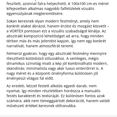
feszített, azonnal falra helyezhető. A 100x100 cm-es méret
kifejezetten alkalmas nagyobb falfelületek vizuális
egyensúlyának megteremtésére.
Sokan keresnek olyan modern festményt, amely nem
konkrét alakot ábrázol, hanem érzést és mozgást közvetít –
a VORTEX pontosan ezt a vizuális szabadságot kínálja. Az
absztrakt kompozíció lehetőséget ad arra, hogy minden
térben más és más jelentést kapjon, így nem egy konkrét
narratívát, hanem atmoszférát teremt.
Felmerül gyakran, hogy egy absztrakt festmény mennyire
illeszthető különböző stílusokhoz. A semleges, mégis
dinamikus színvilág miatt a kép jól kombinálható modern,
skandináv, minimalista vagy akár luxus enteriőrrel is. A
nagy méret és a központi örvényforma különösen jól
érvényesül világos fal előtt.
Az eredeti, kézzel festett alkotás egyedi darab, nem
nyomat, így minden részletében hordozza a manuális
festés karakterét és textúráját. Ez különösen fontos azok
számára, akik nem tömeggyártott dekorációt, hanem valódi
művészeti értéket keresnek otthonukba.