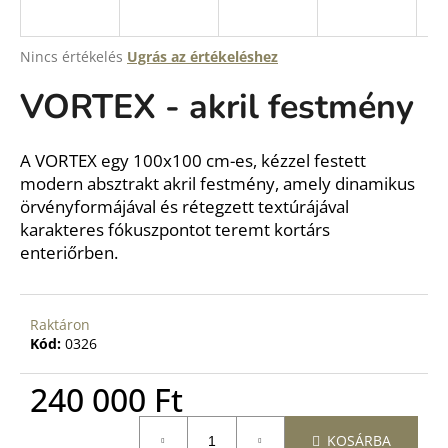
A
Nincs értékelés
Ugrás az értékeléshez
termék
VORTEX - akril festmény
átlagos
értékelése
5-
ből
A VORTEX egy 100x100 cm-es, kézzel festett
0,0
modern absztrakt akril festmény, amely dinamikus
csillag.
örvényformájával és rétegzett textúrájával
karakteres fókuszpontot teremt kortárs
enteriőrben.
Raktáron
Kód:
0326
240 000 Ft
Egységár:
KOSÁRBA