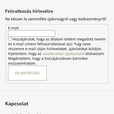
L
á
Feliratkozás hírlevélre
b
Ne késsen le semmiféle újdonságról vagy kedvezményről!
l
é
E-mail
c
Hozzájárulok, hogy az általam önként megadott nevem
és e-mail címem felhasználásával a(z)
*cég neve
részemre e-mail útján hírleveleket, ajánlatokat küldjön.
Kijelentem, hogy az
adatkezelési tájékoztatót
elolvastam.
Megértettem, hogy a hozzájárulásom bármikor
visszavonhatom.
FELIRATKOZÁS
Kapcsolat