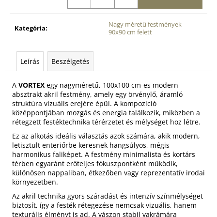
Nagy méretű festmények
Kategória
:
90x90 cm felett
Leírás
Beszélgetés
A
VORTEX
egy nagyméretű, 100x100 cm-es modern
absztrakt akril festmény, amely egy örvénylő, áramló
struktúra vizuális erejére épül. A kompozíció
középpontjában mozgás és energia találkozik, miközben a
rétegzett festéktechnika térérzetet és mélységet hoz létre.
Ez az alkotás ideális választás azok számára, akik modern,
letisztult enteriőrbe keresnek hangsúlyos, mégis
harmonikus faliképet. A festmény minimalista és kortárs
térben egyaránt erőteljes fókuszpontként működik,
különösen nappaliban, étkezőben vagy reprezentatív irodai
környezetben.
Az akril technika gyors száradást és intenzív színmélységet
biztosít, így a festék rétegezése nemcsak vizuális, hanem
texturális élményt is ad. A vászon stabil vakrámára